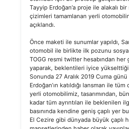
Tayyip Erdoğan’a proje ile alakalı bi
çizimleri tamamlanan yerli otomobili
açıklandı.
Önce maketi ile sunumlar yapıldı, S
otomobil ile birlikte ilk pozunu sosy
TOGG resmi twitter hesabından her gün
yaparak, beklentileri iyice yükselttiğ
Sonunda 27 Aralık 2019 Cuma günü
Erdoğan’ın katıldığı lansman ile tüm d
yerli otomobilimiz, tasarımından, bün
kadar tüm ayrıntıları ile beklenilen i
basınında kendine geniş çaplı yer bu
El Cezire gibi dünyada büyük çaplı ha
manşetlerinden haber olarak yayınlad