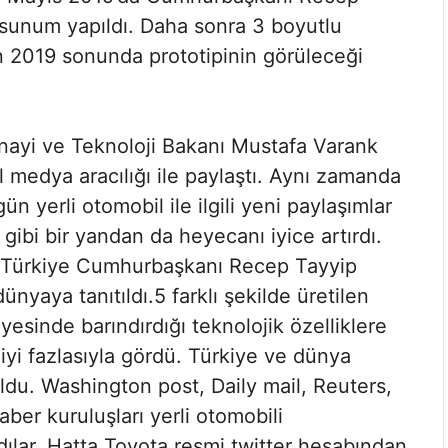
r sunum yapıldı. Daha sonra 3 boyutlu
n 2019 sonunda prototipinin görüleceği
anayi ve Teknoloji Bakanı Mustafa Varank
al medya aracılığı ile paylaştı. Aynı zamanda
 yerli otomobil ile ilgili yeni paylaşımlar
i gibi bir yandan da heyecanı iyice artırdı.
 Türkiye Cumhurbaşkanı Recep Tayyip
ünyaya tanıtıldı.5 farklı şekilde üretilen
yesinde barındırdığı teknolojik özelliklere
lgiyi fazlasıyla gördü. Türkiye ve dünya
ldu. Washington post, Daily mail, Reuters,
ber kuruluşları yerli otomobili
ılar. Hatta Toyota resmi twitter hesabından