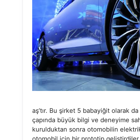
aş’tır. Bu şirket 5 babayiğit olarak d
çapında büyük bilgi ve deneyime sahi
kurulduktan sonra otomobilin elektrik
otomobil için bir prototip geliştird