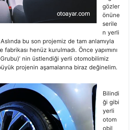
gözler
önüne
serile
n yerli
. Aslında bu son projemiz de tam anlamıyla
re fabrikası henüz kurulmadı. Önce yapımını
Grubu)’ nin üstlendiği yerli otomobilimiz
üyük projenin aşamalarına biraz değinelim.
Bilindi
ği gibi
yerli
otom
obil