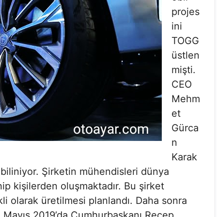
projes
ini
TOGG
üstlen
mişti.
CEO
Mehm
et
Gürca
n
Karak
a biliniyor. Şirketin mühendisleri dünya
p kişilerden oluşmaktadır. Bu şirket
li olarak üretilmesi planlandı. Daha sonra
iler. Mayıs 2019’da Cumhurbaşkanı Recep