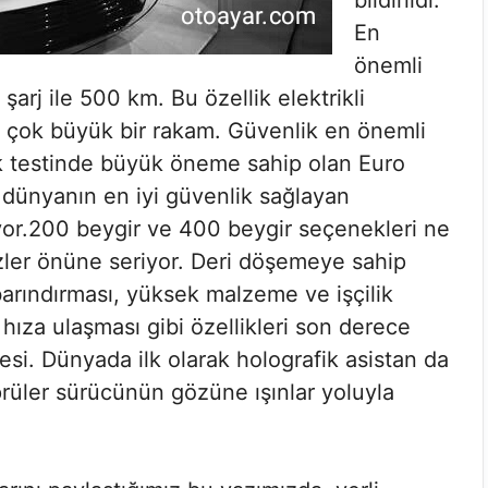
bildirildi.
En
önemli
arj ile 500 km. Bu özellik elektrikli
ta çok büyük bir rakam. Güvenlik en önemli
ik testinde büyük öneme sahip olan Euro
 dünyanın en iyi güvenlik sağlayan
ıyor.200 beygir ve 400 beygir seçenekleri ne
ler önüne seriyor. Deri döşemeye sahip
barındırması, yüksek malzeme ve işçilik
 hıza ulaşması gibi özellikleri son derece
i. Dünyada ilk olarak holografik asistan da
prüler sürücünün gözüne ışınlar yoluyla