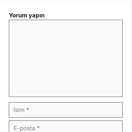
Yorum yapın
Yorum
İsim
E-