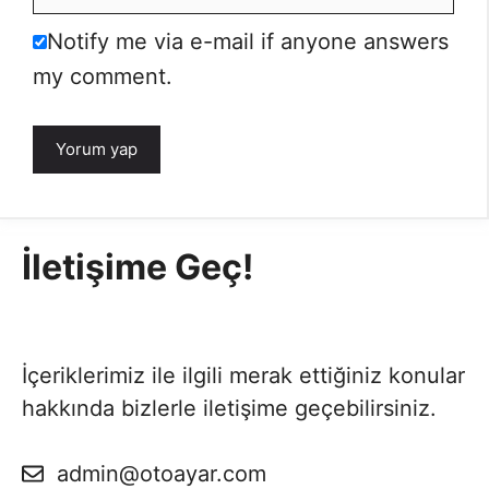
posta
İnternet
Notify me via e-mail if anyone answers
sitesi
my comment.
İletişime Geç!
İçeriklerimiz ile ilgili merak ettiğiniz konular
hakkında bizlerle iletişime geçebilirsiniz.
admin@otoayar.com