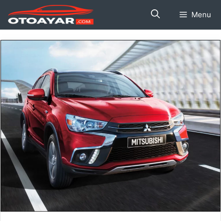
İçeriğe
Menu
atla