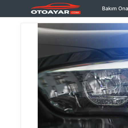
İçeriğe
Bakım Ona
atla