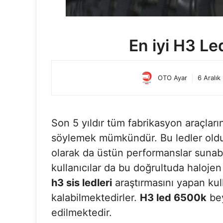
En iyi H3 L
OTO Ayar
6 Aralık
Son 5 yıldır tüm fabrikasyon araçlar
söylemek mümkündür. Bu ledler oldu
olarak da üstün performanslar sunab
kullanıcılar da bu doğrultuda halojen
h3 sis ledleri
araştırmasını yapan kull
kalabilmektedirler.
H3 led 6500k
bey
edilmektedir.