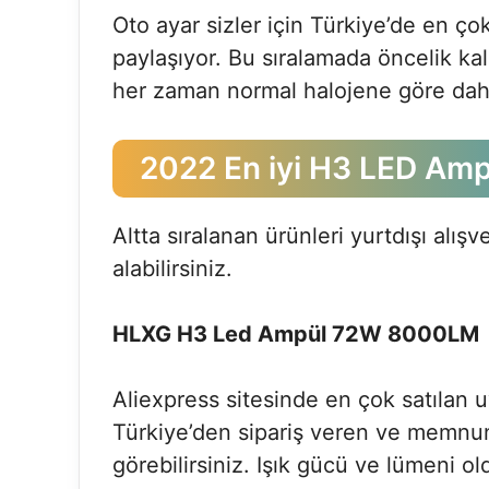
Oto ayar sizler için Türkiye’de en çok
paylaşıyor. Bu sıralamada öncelik ka
her zaman normal halojene göre daha
2022 En iyi H3 LED Ampü
Altta sıralanan ürünleri yurtdışı alışv
alabilirsiniz.
HLXG H3 Led Ampül 72W 8000LM
Aliexpress sitesinde en çok satılan u
Türkiye’den sipariş veren ve memnun
görebilirsiniz. Işık gücü ve lümeni o