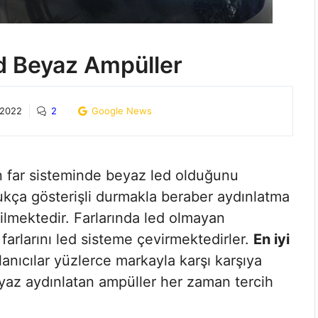
ed Beyaz Ampüller
 2022
2
Google News
ın far sisteminde beyaz led olduğunu
kça gösterişli durmakla beraber aydınlatma
ilmektedir. Farlarında led olmayan
 farlarını led sisteme çevirmektedirler.
En iyi
anıcılar yüzlerce markayla karşı karşıya
az aydınlatan ampüller her zaman tercih